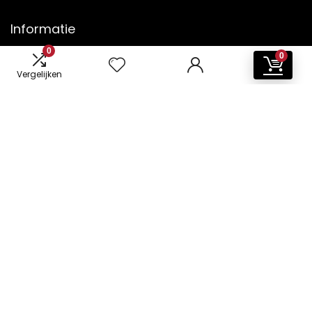
Informatie
0
0
Contact
Vergelijken
Klantenservice
Over ons
Overzicht
Onze webshops
Vacature
Blogs
Privacybeleid
Adverteren
Contact
wasdroger-kopen.nl
Postadres: Lakenvelder 3 5507KV Veldhoven Nederland