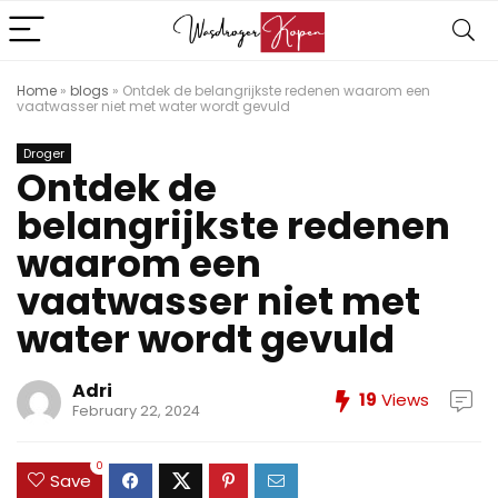
Home
»
blogs
»
Ontdek de belangrijkste redenen waarom een ​​
vaatwasser niet met water wordt gevuld
Droger
Ontdek de
belangrijkste redenen
waarom een ​​
vaatwasser niet met
water wordt gevuld
Adri
19
Views
February 22, 2024
0
Save