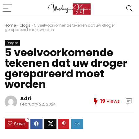
Home
»
blogs
»
5 veelvoorkomende tekenen dat uw droger
gerepareerd moet worden
Droger
5 veelvoorkomende
tekenen dat uw droger
gerepareerd moet
worden
Adri
19
Views
February 22, 2024
0
Save