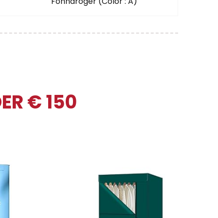
Föhndroger (Color : A)
ER € 150