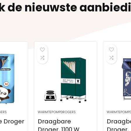
jk de nieuwste aanbied
WARMTEPOMPDROGERS
WARMTEPOMPDROGERS
er
Draagbare
Draagbare
Droger, 1100 W
Droger,