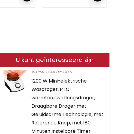
en ?
U kunt geïnteresseerd zijn
WARMTEPOMPDROGERS
1200 W Mini-elektrische
droger, intelligente bes
Wasdroger, PTC-
tegen oververhitting teg
warmteopwekkingsdroger,
constante temperatuur,
Draagbare Droger met
luchtdroger kleding, op
Geluidsarme Technologie, met
aanraakscherm, verwa
Roterende Knop, met 180
kledingdroger met hoes,
Minuten Instelbare Timer