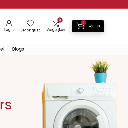
0
0
€
0.00
Login
Vergelijken
verlanglijst
el
Blogs
rs