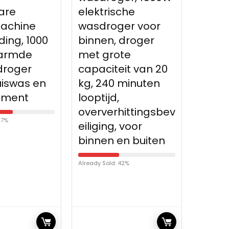
elektrische
droger, snel
e
wasdroger voor
verwarmen
000
binnen, droger
kleine wasdr
met grote
automatisc
capaciteit van 20
multifunctio
en
kg, 240 minuten
veiligheids- 
looptijd,
geluidsarm
oververhittingsbev
elektrostati
eiliging, voor
droger met
binnen en buiten
constante
temperatuu
Already Sold: 42%
Already Sold: 60%