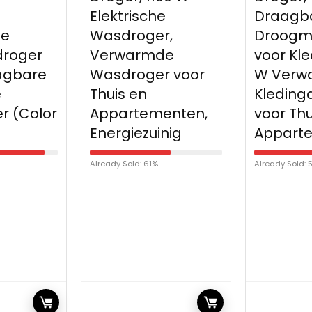
Elektrische
Draagbare
Wasdroger,
Droogmachin
Verwarmde
voor Kleding, 1
Wasdroger voor
W Verwarmde
Thuis en
Kledingdroger
or
Appartementen,
voor Thuiswas 
Energiezuinig
Appartement
Already Sold: 61%
Already Sold: 57%