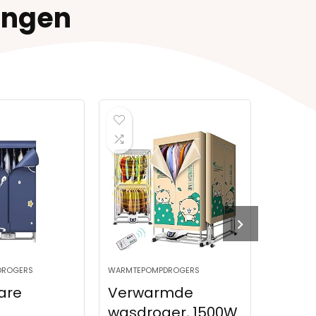
ingen
WARMTEPOMPDROGERS
WARMTEPOMPDROGER
Verwarmde
Pwshymi
wasdroger, 1500W
Draagbare