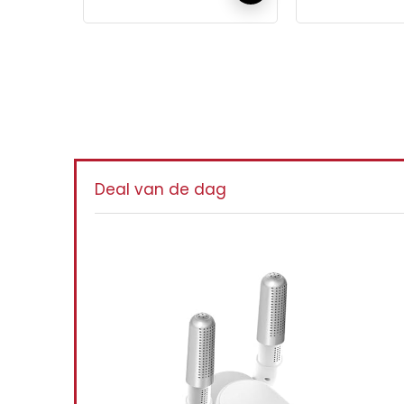
Iet
Deal van de dag
Laarzenw
schoenen
draagbar
huishoude
continue
360 ° het