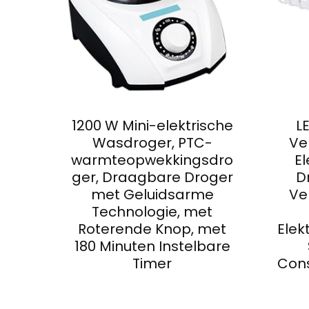
1200 W Mini-elektrische
L
Wasdroger, PTC-
Ve
warmteopwekkingsdro
El
ger, Draagbare Droger
D
met Geluidsarme
Ve
Technologie, met
Roterende Knop, met
Elek
180 Minuten Instelbare
Timer
Con