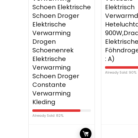
Schoen Elektrische
Elektrisch
Schoen Droger
Verwarmde
Elektrische
Heteluchtdroger
Verwarming
900W,Draagbare
Drogen
Elektrische
Schoenenrek
Föhndroger (Col
Elektrische
: A)
Verwarming
Already Sold: 90%
Schoen Droger
Constante
Verwarming
Kleding
Already Sold: 82%