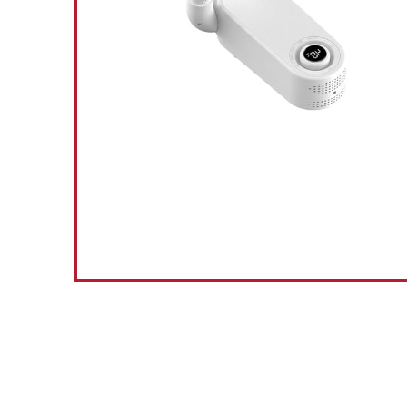
uitschake
Already Sol
Schiet op! 
0
1
READ M