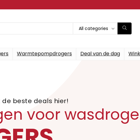
All categories
gers
Warmtepompdrogers
Deal van de dag
Wink
de beste deals hier!
en voor wasdroge
GERS