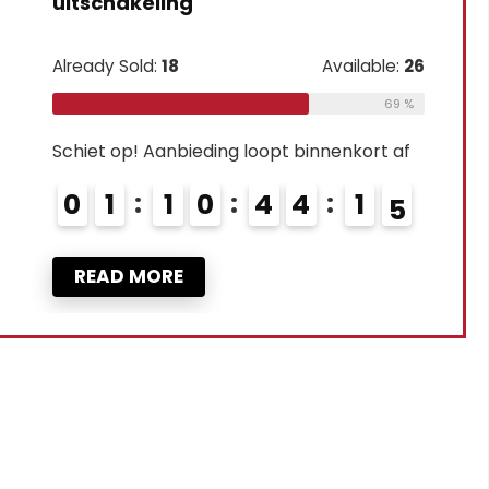
ling
d:
18
Available:
26
69 %
Aanbieding loopt binnenkort af
1
0
4
4
1
3
4
ORE