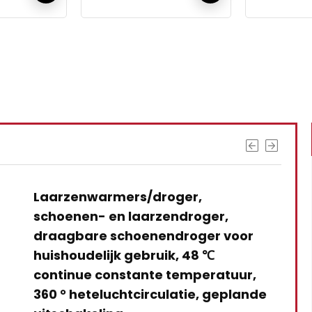
s interessants gevond
armers/droger,
- en laarzendroger,
e schoenendroger voor
lijk gebruik, 48 ℃
 constante temperatuur,
eluchtcirculatie, geplande