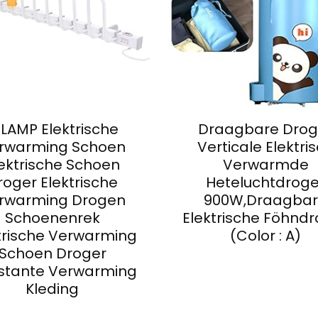
ELAMP Elektrische
Draagbare Drog
rwarming Schoen
Verticale Elektri
ektrische Schoen
Verwarmde
roger Elektrische
Heteluchtdroge
rwarming Drogen
900W,Draagba
Schoenenrek
Elektrische Föhnd
trische Verwarming
(Color : A)
Schoen Droger
stante Verwarming
Kleding