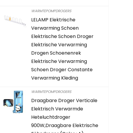
regenachtig weer, blauw
WARMTEPOMPDROGERS
Already Sold:
21
LELAMP Elektrische
Verwarming Schoen
Elektrische Schoen Droger
Schiet op! Aanbieding loopt b
Elektrische Verwarming
Drogen Schoenenrek
0
2
1
0
4
4
Elektrische Verwarming
Schoen Droger Constante
READ MORE
Verwarming Kleding
WARMTEPOMPDROGERS
Draagbare Droger Verticale
Elektrisch Verwarmde
Heteluchtdroger
900W,Draagbare Elektrische