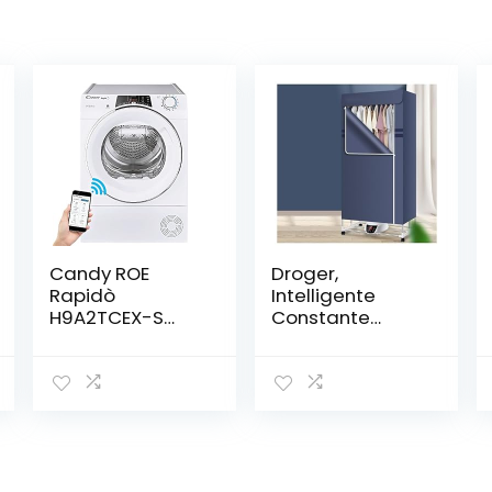
Candy ROE
Droger,
Rapidò
Intelligente
H9A2TCEX-S
Constante
Wasdroger, 9 kg
Temperatuur
met
Bescherming
warmtepomp,
Bescherming
capaciteit 9 kg,
Wasdroger,
uitgestelde
Touch Screen
startfunctie, wit,
Bespaar Tijd
set voor snelle
Elektrische