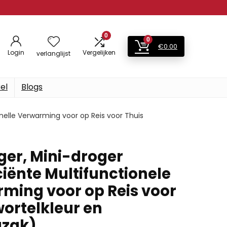
0
0
€
0.00
Login
Vergelijken
verlanglijst
el
Blogs
Snelle Verwarming voor op Reis voor Thuis
er, Mini-droger
ciënte Multifunctionele
rming voor op Reis voor
wortelkleur en
gzak)