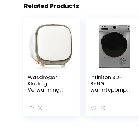
Related Products
Wasdroger
Infiniton SD-
Kleding
B98G
Verwarming
warmtepomp
Kleine Mini
(roestvrij staal,
Droger, 60℃
A++, 9 kg,
Constante
display, led-
Temperatuur
sensoren,
360° Warme
elektronische
Luchtcirculatie,
bediening,
voor
inverter, anti-