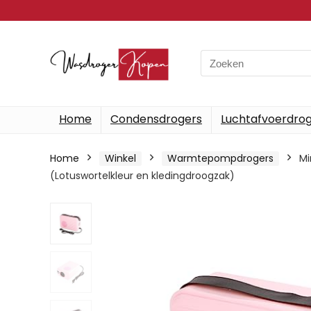
Search
for:
Home
Condensdrogers
Luchtafvoerdro
Home
Winkel
Warmtepompdrogers
Mi
(Lotuswortelkleur en kledingdroogzak)