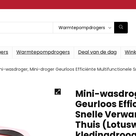
Warmtepompdrogers
gers
Warmtepompdrogers
Deal van de dag
Wink
ni-wasdroger, Mini-droger Geurloos Efficiënte Multifunctionele 
Mini-wasdrog
Geurloos Effi
Snelle Verwa
Thuis (Lotus
kledingdroo