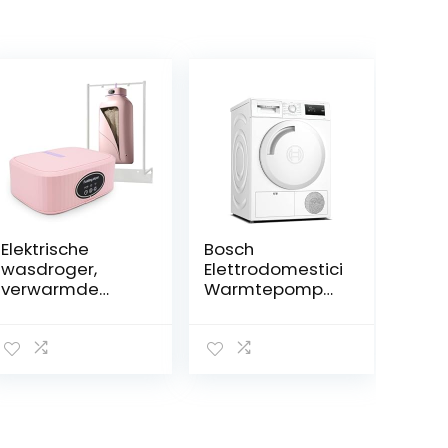
Elektrische
Bosch
wasdroger,
Elettrodomestici
verwarmde
Warmtepomp
wasdroger voor
droger 4 Serie 8
binnen met
kg WTH83058II
hoes,
draagbare
wasdroger voor
appartement,
camper, reizen –