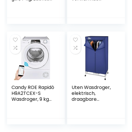
trommelbeweging,
wasdroger voor
Sonsor-drogen, 15
binnen met hoes,
programma’s
draagbare
wasdroger voor
appartement,
camper, reizen –
premium mini-
droger machine
voor lichte kleding,
ondergoed,
babykleding
Candy ROE Rapidò
Uten Wasdroger,
H9A2TCEX-S
elektrisch,
Wasdroger, 9 kg
draagbare
met
kledingkast,
warmtepomp,
warmluchtdroger,
capaciteit 9 kg,
dubbellaags
uitgestelde
design, grote
startfunctie, wit,
capaciteit, 1000 W,