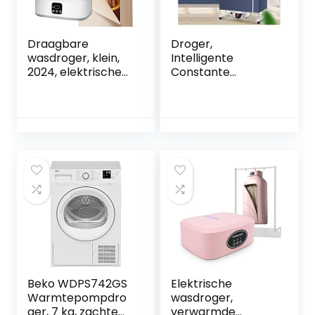
Draagbare
Droger,
wasdroger, klein,
Intelligente
2024, elektrische
Constante
kleine
Temperatuur
warmtepompdrog
Bescherming
er, met timer/uv-
Bescherming
sterilisatie/automa
Wasdroger, Touch
tische
Screen Bespaar
uitschakeling,
Tijd Elektrische
kleine
Kleding Luchter
warmeluchtdroger
Indoor Verwarmd
, voor
Regenachtig Weer,
appartement,
Blauw
thuis, reizen
Beko WDPS742GS
Elektrische
Warmtepompdro
wasdroger,
ger, 7 kg, zachte
verwarmde