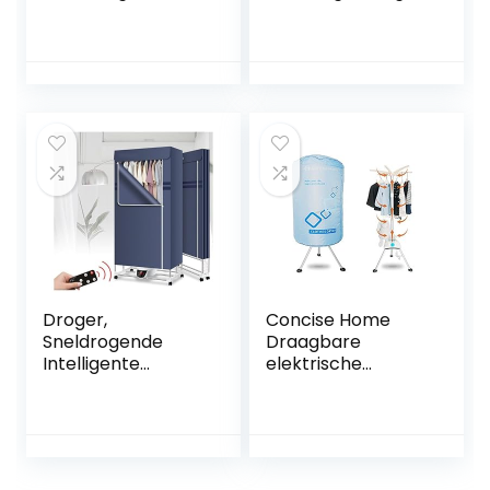
warmtepomp, 7
met
kg, wifi + Bluetooth,
warmtepomp,
eenvoudig
capaciteit 9 kg,
strijkprogramma,
uitgestelde
vrijstaand, 59,6 x
startfunctie, wit,
46,5 x 85 cm, wit
set voor snelle
cycli,
energieklasse A++
Droger,
Concise Home
Sneldrogende
Draagbare
Intelligente
elektrische
Constante
wasdroger, 1000 W,
Temperatuur
grote capaciteit,
Luchtdroger
10 kg, dubbele
Kleding, Grote
aluminiumlegering,
Ruimte Touch
energiebesparend,