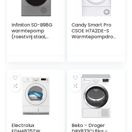
Infiniton SD-B98G
Candy Smart Pro
warmtepomp
CSOE H7A2DE-S
(roestvrij staal,
Warmtepompdro
A++, 9 kg, display,
ger, 7 kg, slimme
led-sensoren,
bediening met wifi
elektronische
+ bluetooth,
bediening, inverter,
Easycase-
anti-
condenswaterrese
rimpelfunctie)
rvoir met optische
vulindicator direct
in de patrijspoort,
automatische
Electrolux
Beko – Droger
EDH4825TW
DRY833CI 8kg –