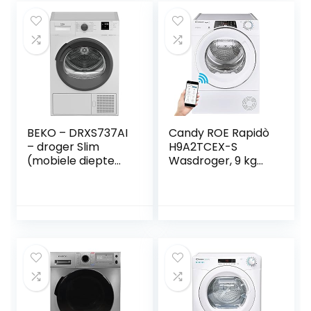
BEKO – DRXS737AI
Candy ROE Rapidò
– droger Slim
H9A2TCEX-S
(mobiele diepte
Wasdroger, 9 kg
46 cm) – 7 kg
met
klasse A+++ –
warmtepomp,
warmtepomp –
capaciteit 9 kg,
ProSmart inverter
uitgestelde
– AquaWave
startfunctie, wit,
mand, wit
set voor snelle
cycli,
energieklasse A++