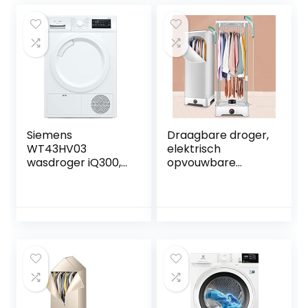
voor
appartementen
Siemens
Draagbare droger,
WT43HV03
elektrisch
wasdroger iQ300,
opvouwbare
warmtepompdrog
kledingkasthanger,
er met 7 kg inhoud,
stoomstrijkmachin
multiTouch led-
e, instelbereik 0-
display, autoDry,
240 minuten,
outdoor-
verwarmingstemp
programma,
eratuur: 62℃,
easyClean filter,
grote capaciteit
wit, 60 cm
350 liter, met
automatische
timer/snel