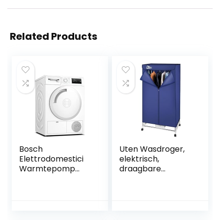
Related Products
Bosch
Uten Wasdroger,
Elettrodomestici
elektrisch,
Warmtepomp
draagbare
droger 4 Serie 8 kg
kledingkast,
WTH83058II
warmluchtdroger,
dubbellaags
design, grote
capaciteit, 1000 W,