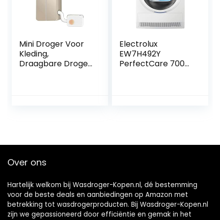
Mini Droger Voor
Electrolux
Kleding,
EW7H492Y
Draagbare Droger,
PerfectCare 700
Snelle Verwarming
A++, GentleCare
Flexibele Mini
System-
Wasdroger,
technologie,
Multifunctionele
warmtepomp, 9
Draagbare Kleine
kg, wit
Schoenendroger
CN 220V(Melkwit +
Droogtas),
draagbare droger
Over ons
mini droger
Hartelijk welkom bij Wasdroger-Kopen.nl, dé bestemming
voor de beste deals en aanbiedingen op Amazon met
betrekking tot wasdrogerproducten. Bij Wasdroger-Kopen.nl
zijn we gepassioneerd door efficiëntie en gemak in het