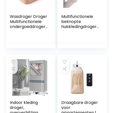
Wasdroger Droger
Multifunctionele
Multifunctionele
beknopte
ondergoeddroger
huiskledingdroger,
Kleine en
energiebesparend
draagbare
e verwarmde
draagbare
droger,
luchtdroger (Color
luchtdichte droge
: Pink)
zakdriedimensiona
le circulerende
hete lucht Perfect
voor reizigers voor
appartement
Indoor kleding
Draagbare droger
droger,
voor
oververhitting
appartementen |