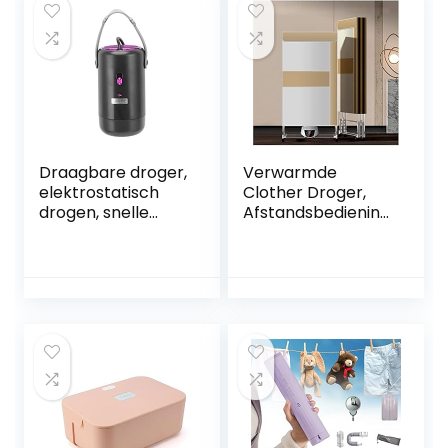
Draagbare droger,
Verwarmde
elektrostatisch
Clother Droger,
drogen, snelle
Afstandsbediening
verwarming, kleine
Sneldrogende
wasdroger, 3D-
Elektrische
hetelucht,
Wasdroger,
multifunctionele
Bespaar tijd
veiligheid met
Bespaar
stoffen hoes voor
Elektriciteit Droger
thuis(#1)
voor Thuisgebruik,
Geel