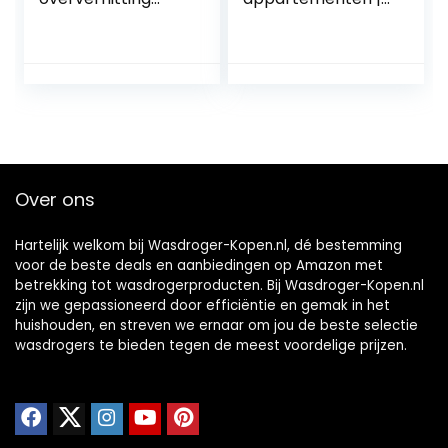
bescherming
Mini-
sneldrogende
droogmachine –
indoor kleding
Reisdroger,
droger,
opvouwbare
opvouwbare
droger met
besparing tijd
timerfunctie voor
droog snel
campers,
verwarmd lucht
slaapzaal, reizen,
regenachtig weer,
kleding, ondergoed
Over ons
grijs
Ngumms
Hartelijk welkom bij Wasdroger-Kopen.nl, dé bestemming
voor de beste deals en aanbiedingen op Amazon met
betrekking tot wasdrogerproducten. Bij Wasdroger-Kopen.nl
zijn we gepassioneerd door efficiëntie en gemak in het
huishouden, en streven we ernaar om jou de beste selectie
wasdrogers te bieden tegen de meest voordelige prijzen.