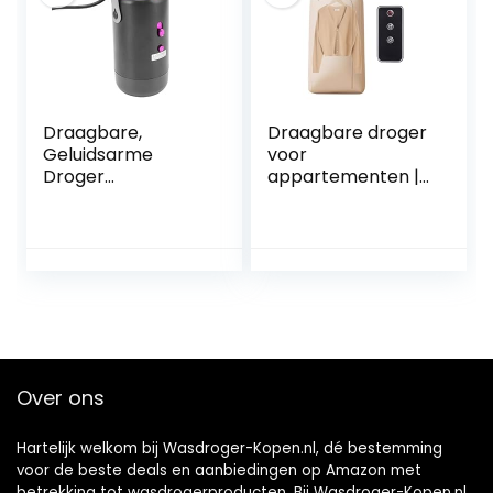
paneel – voor
werklaarzen,
green
Draagbare,
Draagbare droger
Geluidsarme
voor
Droger
appartementen |
Multifunctionele
Mini-
Kleine Wasdroger
droogmachine –
3D Elektrostatisch
Reisdroger,
Drogen Hete Lucht
opvouwbare
Automatisch
droger met
Constante
timerfunctie voor
Temperatuur
campers,
Veiligheid voor
slaapzaal, reizen,
Reiskleding (EU-
kleding, ondergoed
Over ons
stekker 220V)
Ngumms
Hartelijk welkom bij Wasdroger-Kopen.nl, dé bestemming
voor de beste deals en aanbiedingen op Amazon met
betrekking tot wasdrogerproducten. Bij Wasdroger-Kopen.nl