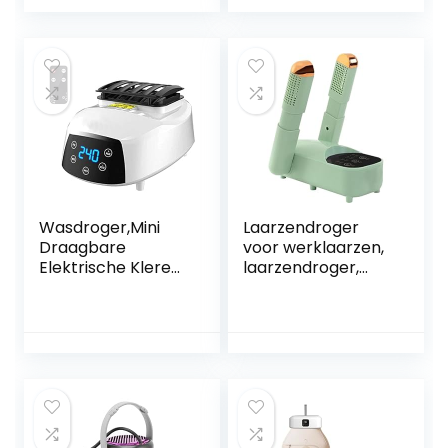
Grote Ruimte
luchtdroger (Color
Luchtdrogers
: Pink)
Kleding Indoor
Verwarmd Winter,
Grijs
Wasdroger,Mini
Laarzendroger
Draagbare
voor werklaarzen,
Elektrische Kleren
laarzendroger,
Luchtdroger,Hoog
handschoendroge
rendement binnen
r,
warme lucht
laarzenwarmers/d
droger,Multifunctio
roger,
nele wasdroger
multifunctionele
met laag
opvouwbare
geluidsniveau,Klere
timerdroger,
n droger met
intrekbare
afstandsbediening
luchtuitlaat, slim