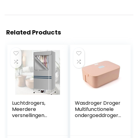
Related Products
Luchtdrogers,
Wasdroger Droger
Meerdere
Multifunctionele
versnellingen
ondergoeddroger
Afstandsbediening
Kleine en
Droger,
draagbare
Opvouwbare
draagbare