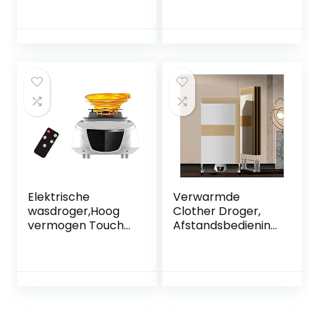
sneldrogende
Superstille Warm
intelligente
Shose Lucht
constante
Droger voor
temperatuur
Kleding, Reizen en
alleen verwarmde
Camping, PTC
luchterhoes,
Circulatie Drogen
tijdbesparend
grote ruimte
verwarmde
kleding
regenachtig weer,
blauw
Elektrische
Verwarmde
wasdroger,Hoog
Clother Droger,
vermogen Touch
Afstandsbediening
huishoudelijke
Sneldrogende
kleding
Elektrische
droger,Draagbare
Wasdroger,
Stille Elektrische
Bespaar tijd
Warme Lucht
Bespaar
Droger met Timing
Elektriciteit Droger