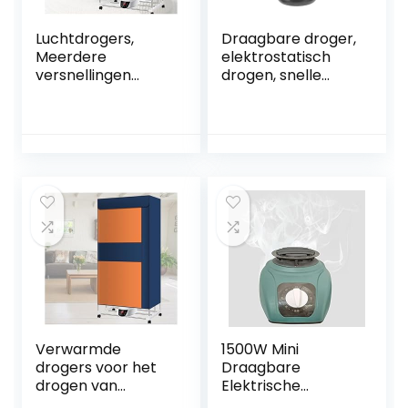
Luchtdrogers,
Draagbare droger,
Meerdere
elektrostatisch
versnellingen
drogen, snelle
Afstandsbediening
verwarming, kleine
Droger,
wasdroger, 3D-
Opvouwbare
hetelucht,
Grote Ruimte
multifunctionele
Luchtdrogers
veiligheid met
Kleding Indoor
stoffen hoes voor
Verwarmd Winter,
thuis(#1)
Grijs
Verwarmde
1500W Mini
drogers voor het
Draagbare
drogen van
Elektrische
kleding,
Wasdroger