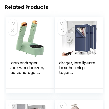
Related Products
Laarzendroger
droger, intelligente
voor werklaarzen,
bescherming
laarzendroger,
tegen
handschoendroge
oververhitting
r,
tegen constante
laarzenwarmers/d
temperatuur,
roger,
luchtdroger
multifunctionele
kleding,
opvouwbare
opvouwbaar
timerdroger,
aanraakscherm,