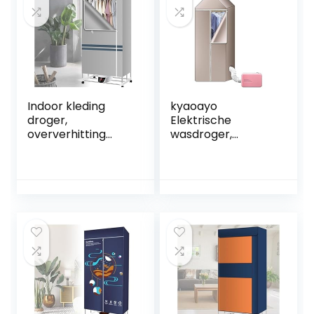
intrekbare
verwarmde
luchtuitlaat, slim
kledingdroger met
paneel – voor
hoes, regenachtig
werklaarzen,
weer, blauw
green
Indoor kleding
kyaoayo
droger,
Elektrische
oververhitting
wasdroger,
bescherming
draagbaar,
sneldrogende
standaard, voor
indoor kleding
binnen, 230 V, 600
droger,
W, mini-
opvouwbare
warmeluchtdroger
besparing tijd
, wasdroger, klein,
droog snel
voor
verwarmd lucht
appartement,
regenachtig weer,
thuis, reizen
grijs
(paars)