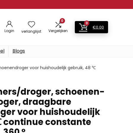
0
0
€
0.00
Login
Vergelijken
verlanglijst
el
Blogs
oenendroger voor huishoudelijk gebruik, 48 ℃
ers/droger, schoenen-
oger, draagbare
er voor huishoudelijk
℃ continue constante
 360 °