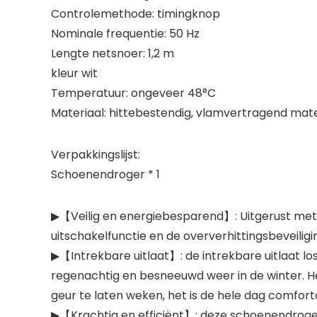
Controlemethode: timingknop
Nominale frequentie: 50 Hz
Lengte netsnoer: 1,2 m
kleur wit
Temperatuur: ongeveer 48°C
Materiaal: hittebestendig, vlamvertragend mate
Verpakkingslijst:
Schoenendroger * 1
▶【Veilig en energiebesparend】: Uitgerust met 
uitschakelfunctie en de oververhittingsbeveili
▶【Intrekbare uitlaat】: de intrekbare uitlaat los
regenachtig en besneeuwd weer in de winter. Het
geur te laten weken, het is de hele dag comfor
▶【Krachtig en efficiënt】: deze schoenendroger