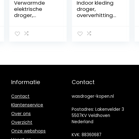
Verwarmde
Indoor kleding
elektrische
droger,
droger,
oververhitting
meerdere
bescherming
versnellingen
sneldrogende
sneldrogende
indoor kleding
elektrische
droger,
luchter,
opvouwbare
tijdbesparende
besparing tijd
touchscreen
droog snel
droger nat weer,
verwarmd lucht
blauw
regenachtig
weer, grijs
Informatie
Contact
Contact
wasdroger-kopen.nl
Klantenservice
Postadres: Lakenvelder 3
Over ons
5507KV Veldhoven
Nederland
Overzicht
Onze webshops
KVK: 88360687