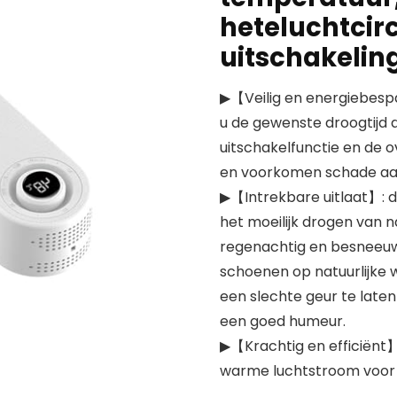
heteluchtcir
uitschakelin
▶【Veilig en energiebespa
u de gewenste droogtijd
uitschakelfunctie en de o
en voorkomen schade aan
▶【Intrekbare uitlaat】: d
het moeilijk drogen van na
regenachtig en besneeuwd
schoenen op natuurlijke w
een slechte geur te laten
een goed humeur.
▶【Krachtig en efficiënt
warme luchtstroom voor s