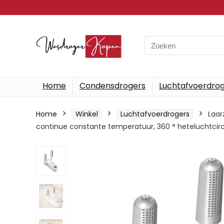
Search
for:
Home
Condensdrogers
Luchtafvoerdro
Home
Winkel
Luchtafvoerdrogers
Laar
continue constante temperatuur, 360 ° heteluchtcirc