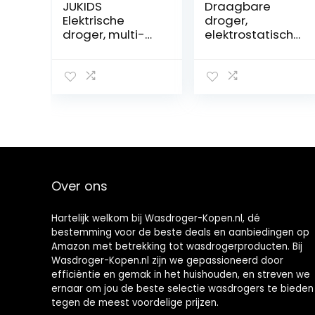
JUKIDS
Draagbare
Elektrische
droger,
droger, multi-
elektrostatisch
speed
drogen, snelle
intelligente
verwarming,
constante
kleine
temperatuur
wasdroger, 3D-
elektrische
hetelucht,
droger, bespaar
multifunctionele
tijd bespaar
veiligheid met
elektriciteit
stoffen hoes
elektrische
voor thuis(#1)
luchtdrogers
Over ons
kleding binnen
verwarmd
regenachtig
Hartelijk welkom bij Wasdroger-Kopen.nl, dé
weer, geel
bestemming voor de beste deals en aanbiedingen op
Amazon met betrekking tot wasdrogerproducten. Bij
Wasdroger-Kopen.nl zijn we gepassioneerd door
efficiëntie en gemak in het huishouden, en streven we
ernaar om jou de beste selectie wasdrogers te bieden
tegen de meest voordelige prijzen.