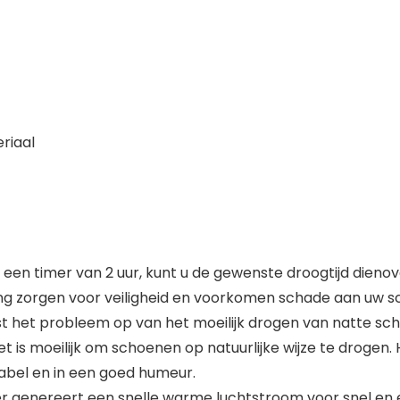
riaal
een timer van 2 uur, kunt u de gewenste droogtijd dien
ging zorgen voor veiligheid en voorkomen schade aan uw 
t het probleem op van het moeilijk drogen van natte schoe
 is moeilijk om schoenen op natuurlijke wijze te drogen.
tabel en in een goed humeur.
 genereert een snelle warme luchtstroom voor snel en e