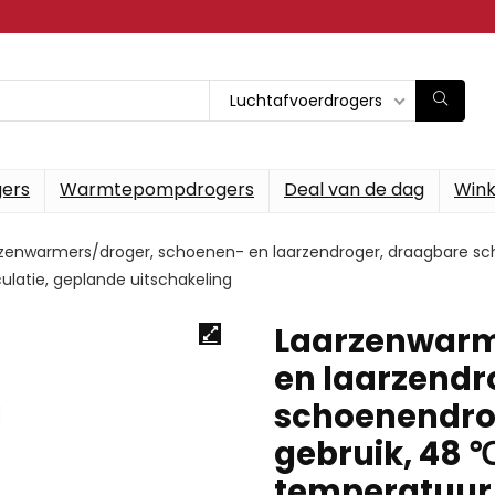
Luchtafvoerdrogers
gers
Warmtepompdrogers
Deal van de dag
Wink
zenwarmers/droger, schoenen- en laarzendroger, draagbare sch
ulatie, geplande uitschakeling
Laarzenwarm
en laarzendr
schoenendrog
gebruik, 48 
temperatuur,