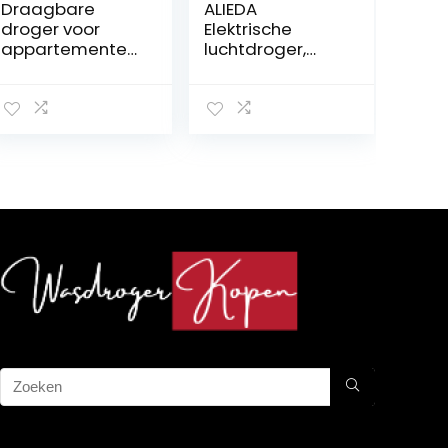
Draagbare
ALIEDA
droger voor
Elektrische
appartementen
luchtdroger,
| Mini-
afstandsbedien
droogmachine
ing
– Reisdroger,
oververhittingsb
opvouwbare
escherming
droger met
Verwarmde
timerfunctie
drogers voor het
voor campers,
drogen van
slaapzaal,
kleding,
reizen, kleding,
tijdbesparend
ondergoed
opvouwbaar
Ngumms
verwarmde
wasdroger
nevel weer, geel