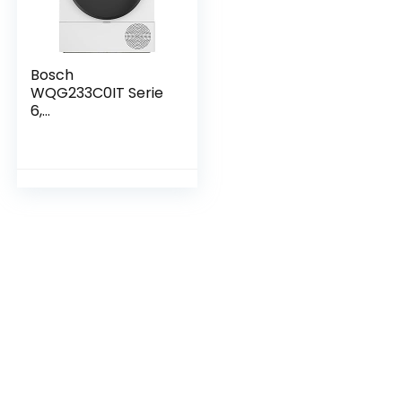
Bosch
WQG233C0IT Serie
6,
warmtepompdrog
er, capaciteit 8 kg,
EasyClean, Iron
Assist, AutoDry