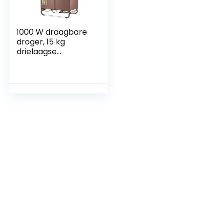
1000 W draagbare
droger, 15 kg
drielaagse
opvouwbare
elektrische droger,
1,4 m intelligente
regeling
energiebesparing
(negatieve ionen)
automatische
synchrone
verwarming droger