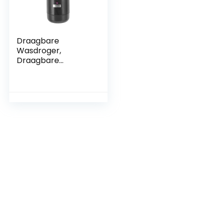
Draagbare
Wasdroger,
Draagbare
Reisdroger met
Stoffen Hoes Snelle
Verwarming
Elektrische Droger,
Automatische
Constante
Temperatuur, voor
Appartementen,
Slaapzalen,
Campers,