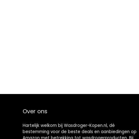
Over ons
Hartelijk welkom bij Wasdroger-Kopen.nl, dé
bestemming voor de beste deals en aanbiedingen op
Amazon met betrekking tot wasdrogerproducten. Bij