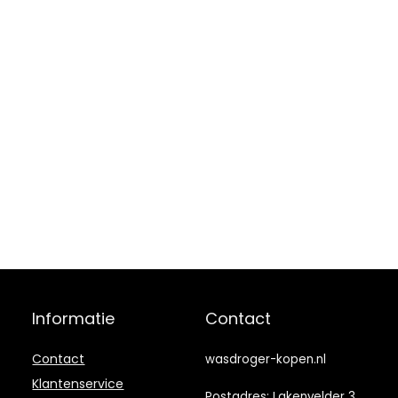
Informatie
Contact
Contact
wasdroger-kopen.nl
Klantenservice
Postadres: Lakenvelder 3