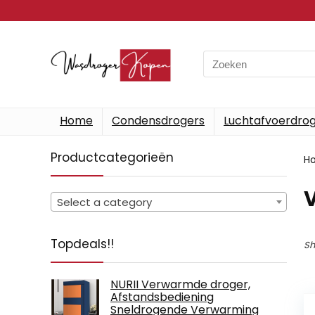
Search
for:
Home
Condensdrogers
Luchtafvoerdro
Productcategorieën
H
Select a category
Topdeals!!
Sh
NURII Verwarmde droger,
Afstandsbediening
Sneldrogende Verwarming