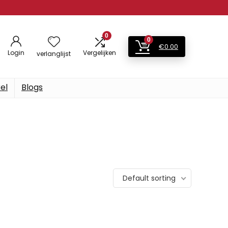
0
0
€
0.00
Login
Vergelijken
verlanglijst
el
Blogs
Default sorting