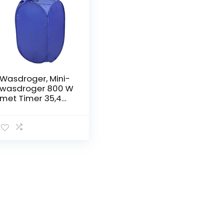
Wasdroger, Mini-
wasdroger 800 W
met Timer 35,4
Inch Hoogte PTC-
verwarming
Opvouwbare
Draagbare
Droger EU-stekker
220 V voor
Camperapparte
menten Reizen