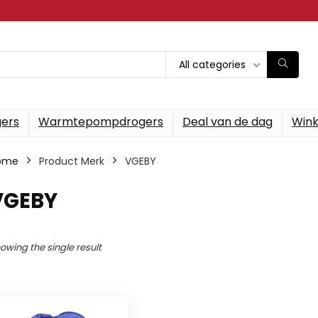
All categories
gers
Warmtepompdrogers
Deal van de dag
Wink
ome
Product Merk
‎VGEBY
‎VGEBY
owing the single result