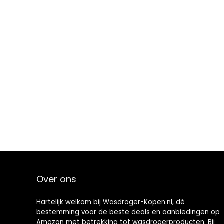
Over ons
Hartelijk welkom bij Wasdroger-Kopen.nl, dé
bestemming voor de beste deals en aanbiedingen op
Amazon met betrekking tot wasdrogerproducten. Bij