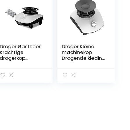
Droger Gastheer
Droger Kleine
Krachtige
machinekop
drogerkop
Drogende kleding
Machine Warme
Sneldrogende
luchtdrogende
huishoudelijke
kleding
wasdroger
Motorventilator,10
Accessoires
00w-Mechanical
Verwarmingsmac
hine