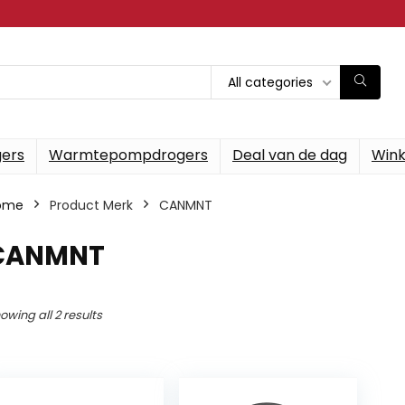
All categories
gers
Warmtepompdrogers
Deal van de dag
Wink
ome
Product Merk
‎CANMNT
‎CANMNT
owing all 2 results