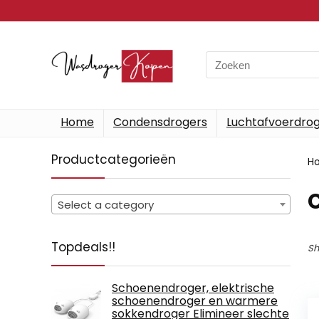
Search
for:
Home
Condensdrogers
Luchtafvoerdro
Productcategorieën
H
Select a category
Topdeals!!
Sh
Schoenendroger, elektrische
schoenendroger en warmere
sokkendroger Elimineer slechte