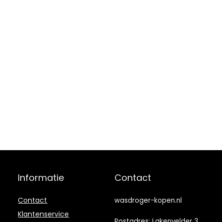
Informatie
Contact
Contact
wasdroger-kopen.nl
Klantenservice
Postadres: Lakenvelder 3