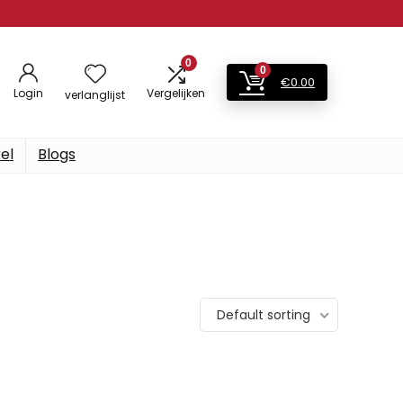
0
0
€
0.00
Login
Vergelijken
verlanglijst
el
Blogs
Default sorting