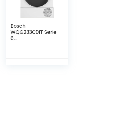
Bosch
WQG233C0IT Serie
6,
warmtepompdrog
er, capaciteit 8 kg,
EasyClean, Iron
Assist, AutoDry