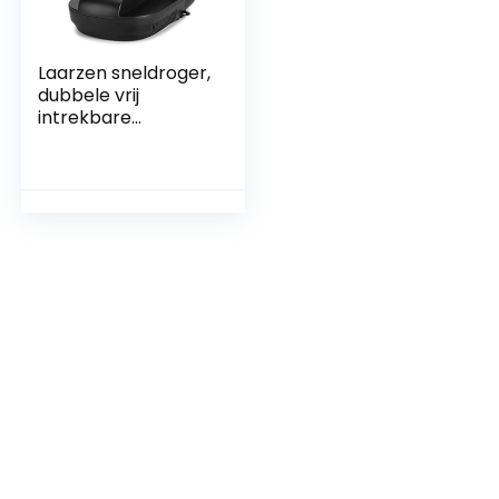
Laarzen sneldroger,
dubbele vrij
intrekbare
droogschoenen,
360 ° hete
luchtcirculatie, 99
minuten
tijdgestuurd
drogen, voor het
drogen van
schoenen,
handschoenen,
hoeden, sokken,
skischoenen