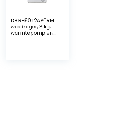
LG RH80T2AP6RM
wasdroger, 8 kg,
warmtepomp en
voorlader, droger
LG Serie 100, 65 dB,
Express
droogprogramma,
bespaart energie
en tijd, wit