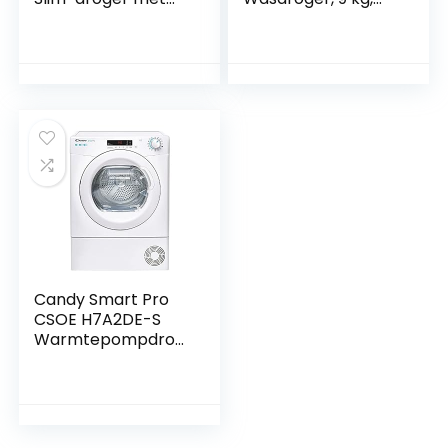
warmtepomp, 7 kg,
warmtepomp,
wifi + Bluetooth,
vrijstaand,
eenvoudig
geavanceerde
strijkprogramma,
afstandsbediening,
vrijstaand, 59,6 x
40 programma’s,
46,5 x 85 cm, wit
wifi, klasse A++, wit,
B x D x H (cm) 59,6
x 58,5 x 85 cm
Candy Smart Pro
CSOE H7A2DE-S
Warmtepompdrog
er, 7 kg, slimme
bediening met wifi
+ bluetooth,
Easycase-
condenswaterrese