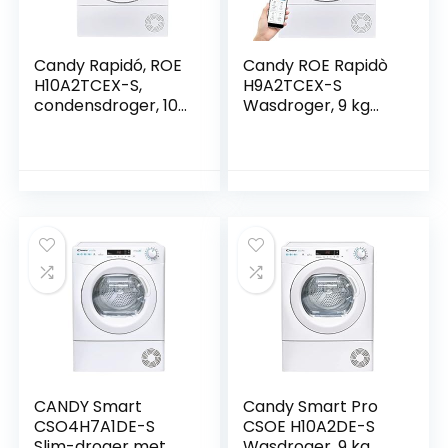
Candy Rapidó, ROE
Candy ROE Rapidò
H10A2TCEX-S,
H9A2TCEX-S
condensdroger, 10
Wasdroger, 9 kg
kg, warmtepomp,
met warmtepomp,
smart-tekst-
capaciteit 9 kg,
display, WLAN, Hon-
uitgestelde
app, 7 snelcycli,
startfunctie, wit,
lade van 5 l,
set voor snelle
kreukvrij, thuis 24
cycli, energieklasse
uur, klasse A++, wit
A++
CANDY Smart
Candy Smart Pro
CSO4H7A1DE-S
CSOE H10A2DE-S
Slim-droger met
Wasdroger, 9 kg,