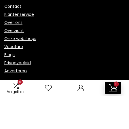
Contact
Klantenservice
Over ons
Overzicht
Onze webshops
Vacature
Blogs
Privacybeleid
Adverteren
Contact
0
0
Vergelijken
wasdroger-kopen.nl
Postadres: Lakenvelder 3 5507KV Veldhoven Nederland
KVK: 88360687